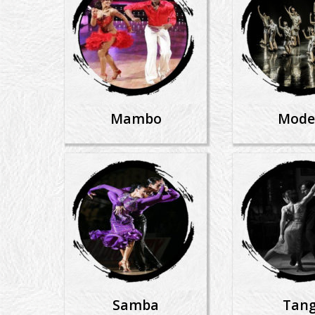
Mambo
Mode
Samba
Tan