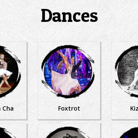
Dances
a Cha
Foxtrot
Ki