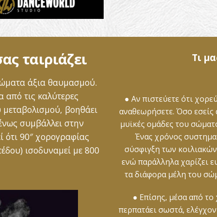
ας ταιριάζει
Τι μ
 σώματα άξια θαυμασμού.
ια από τις καλύτερες
● Αν πιστεύετε ότι χορε
υ μεταβολισμού, βοηθάει
αναθεωρήσετε. Όσο εσείς 
μένως συμβάλλει στην
μυϊκές ομάδες του σώματ
ί ότι 90″ χορογραφίας
Ένας χρόνος συστημα
σύσφιγξη των κοιλιακών,
έδου) ισοδυναμεί με 800
ενώ παράλληλα χαρίζει ευ
τα διάφορα μέλη του σώ
● Επίσης, μέσα από το 
περπατάει σωστά, ελέγχον