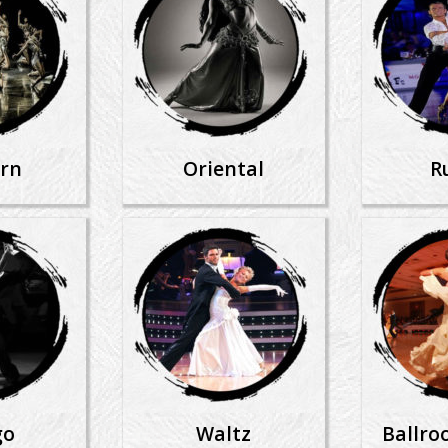
rn
Oriental
R
go
Waltz
Ballro