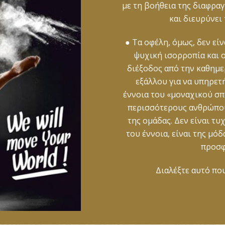
με τη βοήθεια της διαφρα
και διευρύνει
● Τα οφέλη, όμως, δεν εί
ψυχική ισορροπία και ο
διέξοδος από την καθημε
εξάλλου για να υπηρετ
έννοια του «μοναχικού σπο
περισσότερους ανθρώπους
της ομάδας. Δεν είναι τυ
του έννοια, είναι της μό
προσφ
Διαλέξτε αυτό που